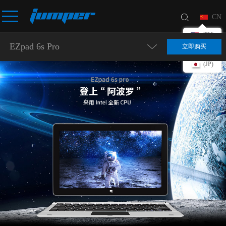
CN
(EN)
EZpad 6s Pro
立即购买
(DE)
(JP)